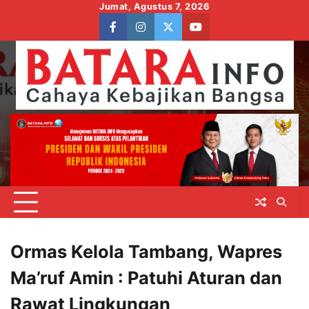
Skip
Jumat, Agustus 7, 2026
to
facebook
instagram
twitter
youtube
content
Ormas Kelola Tambang, Wapres
Ma’ruf Amin : Patuhi Aturan dan
Rawat Lingkungan