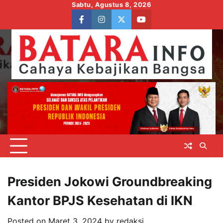
Skip
Sabtu, Agustus 8, 2026
to
facebook
instagram
twitter
youtube
content
Presiden Jokowi Groundbreaking
Kantor BPJS Kesehatan di IKN
Posted on
Maret 3, 2024
by
redaksi