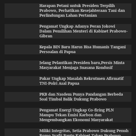
Harapan Petani untuk Presiden Terpilih
Prabowo, Perhatikan Kesejahteraan Tani dan
Perlindungan Lahan Pertanian
Pengamat Ungkap Adanya Peran Jokowi
Dalam Pemilihan Menteri di Kabinet Prabowo-
Gibran
Kepala BIN Baru Harus Bisa Humanis Tangani
Persoalan di Papua
Jelang Pelantikan Presiden baru,Persis Minta
Masyarakat Menjaga Suasana Kondusif
Pakar Ungkap Masalah Rekrutmen Afirmatif
TNI-Polri Asal Papua
PKB dan Nasdem Punya Pandangan Berbeda
Soal Timbal Balik Dukung Prabowo
Pengamat Energi Ungkap Co-firing PLN
Mampu Tekan Emisi Karbon dan
Mengembangkan Ekonomi Masyarakat
Miliki Integritas, Setia Prabowo Dukung Penuh
Romo Syafii Bantu Kabinet Zaken Prabowo