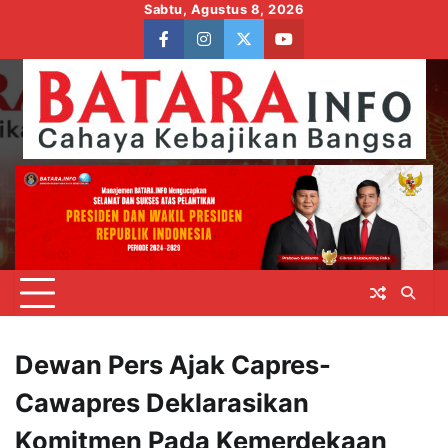
Skip
Sabtu, Agustus 8, 2026
to
facebook
instagram
twitter
youtube
content
Dewan Pers Ajak Capres-
Cawapres Deklarasikan
Komitmen Pada Kemerdekaan