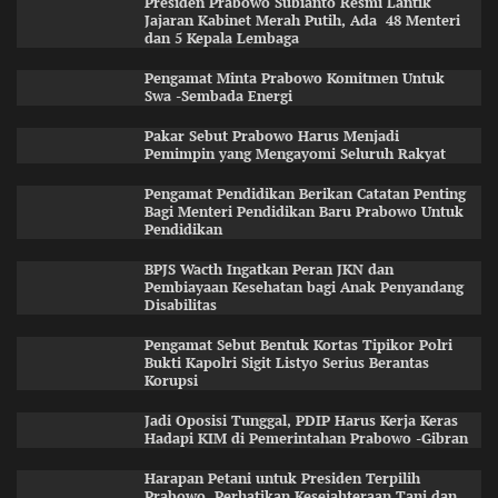
Presiden Prabowo Subianto Resmi Lantik
Jajaran Kabinet Merah Putih, Ada 48 Menteri
dan 5 Kepala Lembaga
Pengamat Minta Prabowo Komitmen Untuk
Swa -Sembada Energi
Pakar Sebut Prabowo Harus Menjadi
Pemimpin yang Mengayomi Seluruh Rakyat
Pengamat Pendidikan Berikan Catatan Penting
Bagi Menteri Pendidikan Baru Prabowo Untuk
Pendidikan
BPJS Wacth Ingatkan Peran JKN dan
Pembiayaan Kesehatan bagi Anak Penyandang
Disabilitas
Pengamat Sebut Bentuk Kortas Tipikor Polri
Bukti Kapolri Sigit Listyo Serius Berantas
Korupsi
Jadi Oposisi Tunggal, PDIP Harus Kerja Keras
Hadapi KIM di Pemerintahan Prabowo -Gibran
Harapan Petani untuk Presiden Terpilih
Prabowo, Perhatikan Kesejahteraan Tani dan