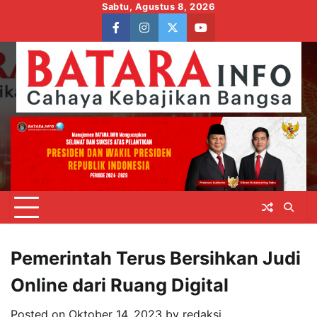
Skip
Sabtu, Agustus 8, 2026
to
facebook
instagram
twitter
youtube
content
Pemerintah Terus Bersihkan Judi
Online dari Ruang Digital
Posted on
Oktober 14, 2023
by
redaksi