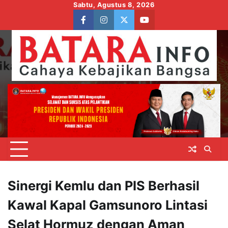
Skip
Sabtu, Agustus 8, 2026
to
facebook
instagram
twitter
youtube
content
Sinergi Kemlu dan PIS Berhasil
Kawal Kapal Gamsunoro Lintasi
Selat Hormuz dengan Aman