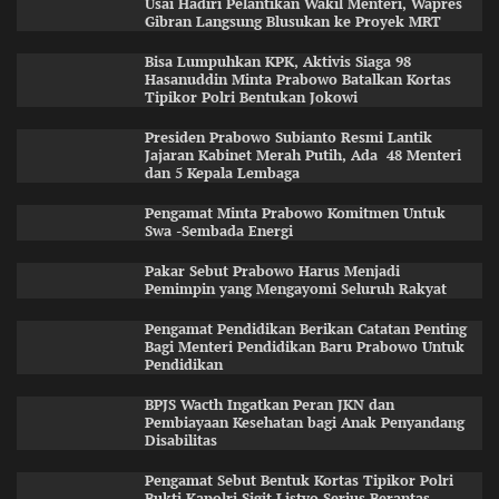
Usai Hadiri Pelantikan Wakil Menteri, Wapres
Gibran Langsung Blusukan ke Proyek MRT
Bisa Lumpuhkan KPK, Aktivis Siaga 98
Hasanuddin Minta Prabowo Batalkan Kortas
Tipikor Polri Bentukan Jokowi
Presiden Prabowo Subianto Resmi Lantik
Jajaran Kabinet Merah Putih, Ada 48 Menteri
dan 5 Kepala Lembaga
Pengamat Minta Prabowo Komitmen Untuk
Swa -Sembada Energi
Pakar Sebut Prabowo Harus Menjadi
Pemimpin yang Mengayomi Seluruh Rakyat
Pengamat Pendidikan Berikan Catatan Penting
Bagi Menteri Pendidikan Baru Prabowo Untuk
Pendidikan
BPJS Wacth Ingatkan Peran JKN dan
Pembiayaan Kesehatan bagi Anak Penyandang
Disabilitas
Pengamat Sebut Bentuk Kortas Tipikor Polri
Bukti Kapolri Sigit Listyo Serius Berantas