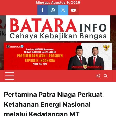
Skip
Minggu, Agustus 9, 2026
to
facebook
instagram
twitter
youtube
content
Pertamina Patra Niaga Perkuat
Ketahanan Energi Nasional
melalui Kedatangan MT