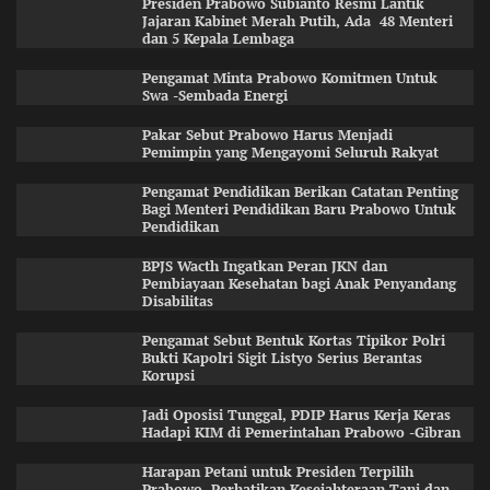
Presiden Prabowo Subianto Resmi Lantik
Jajaran Kabinet Merah Putih, Ada 48 Menteri
dan 5 Kepala Lembaga
Pengamat Minta Prabowo Komitmen Untuk
Swa -Sembada Energi
Pakar Sebut Prabowo Harus Menjadi
Pemimpin yang Mengayomi Seluruh Rakyat
Pengamat Pendidikan Berikan Catatan Penting
Bagi Menteri Pendidikan Baru Prabowo Untuk
Pendidikan
BPJS Wacth Ingatkan Peran JKN dan
Pembiayaan Kesehatan bagi Anak Penyandang
Disabilitas
Pengamat Sebut Bentuk Kortas Tipikor Polri
Bukti Kapolri Sigit Listyo Serius Berantas
Korupsi
Jadi Oposisi Tunggal, PDIP Harus Kerja Keras
Hadapi KIM di Pemerintahan Prabowo -Gibran
Harapan Petani untuk Presiden Terpilih
Prabowo, Perhatikan Kesejahteraan Tani dan