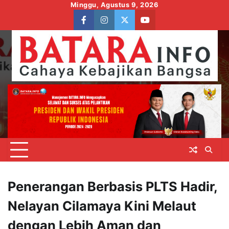
Skip
Minggu, Agustus 9, 2026
to
facebook
instagram
twitter
youtube
content
Penerangan Berbasis PLTS Hadir,
Nelayan Cilamaya Kini Melaut
dengan Lebih Aman dan