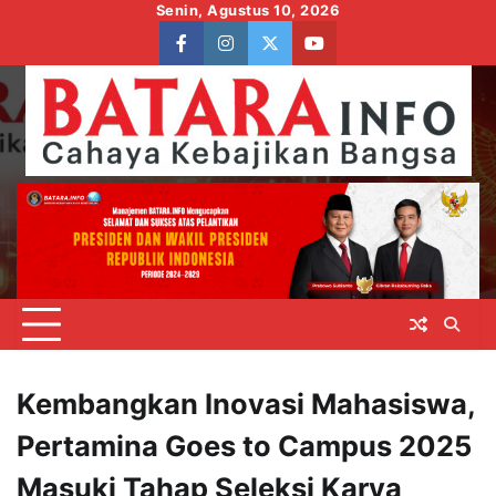
Skip
Senin, Agustus 10, 2026
to
facebook
instagram
twitter
youtube
content
Kembangkan Inovasi Mahasiswa,
Pertamina Goes to Campus 2025
Masuki Tahap Seleksi Karya