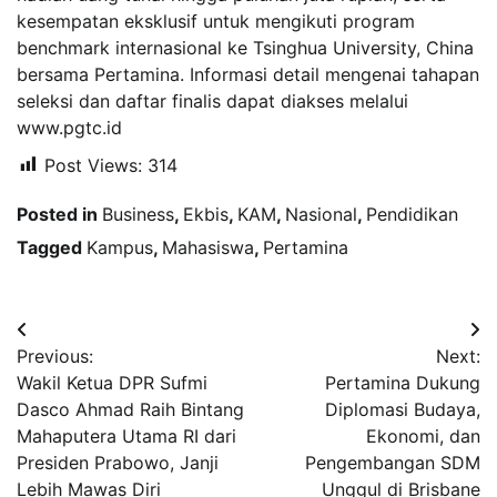
kesempatan eksklusif untuk mengikuti program
benchmark internasional ke Tsinghua University, China
bersama Pertamina. Informasi detail mengenai tahapan
seleksi dan daftar finalis dapat diakses melalui
www.pgtc.id
Post Views:
314
Posted in
Business
,
Ekbis
,
KAM
,
Nasional
,
Pendidikan
Tagged
Kampus
,
Mahasiswa
,
Pertamina
Navigasi
Previous:
Next:
pos
Wakil Ketua DPR Sufmi
Pertamina Dukung
Dasco Ahmad Raih Bintang
Diplomasi Budaya,
Mahaputera Utama RI dari
Ekonomi, dan
Presiden Prabowo, Janji
Pengembangan SDM
Lebih Mawas Diri
Unggul di Brisbane