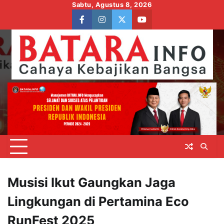
Skip
Sabtu, Agustus 8, 2026
to
facebook
instagram
twitter
youtube
content
Musisi Ikut Gaungkan Jaga
Lingkungan di Pertamina Eco
RunFest 2025