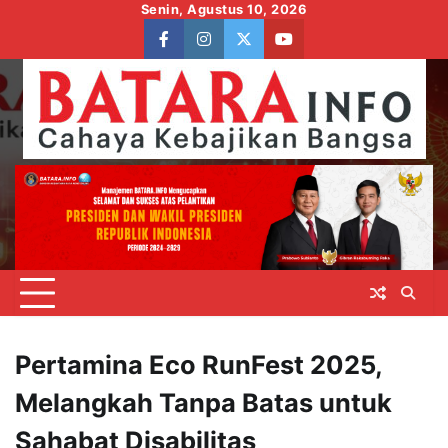
Skip
Senin, Agustus 10, 2026
to
facebook
instagram
twitter
youtube
content
Pertamina Eco RunFest 2025,
Melangkah Tanpa Batas untuk
Sahabat Disabilitas