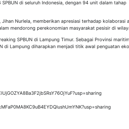
6 SPBUN di seluruh Indonesia, dengan 94 unit dalam tahap
ihan Nurlela, memberikan apresiasi terhadap kolaborasi 
dalam mendorong perekonomian masyarakat pesisir di wilay
eaking SPBUN di Lampung Timur. Sebagai Provinsi mariti
N di Lampung diharapkan menjadi titik awal penguatan ek
eT_ElUjGOZYA8Ba3F2jbSRsY76OjYuF?usp=sharing
1_pR7kMFaP0MA8KC9uB4EYDQlushUmYNK?usp=sharing