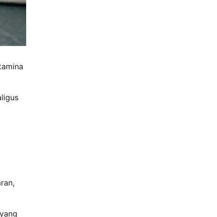
rtamina
ligus
ran,
 yang