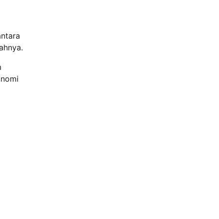
antara
ahnya.
m
onomi