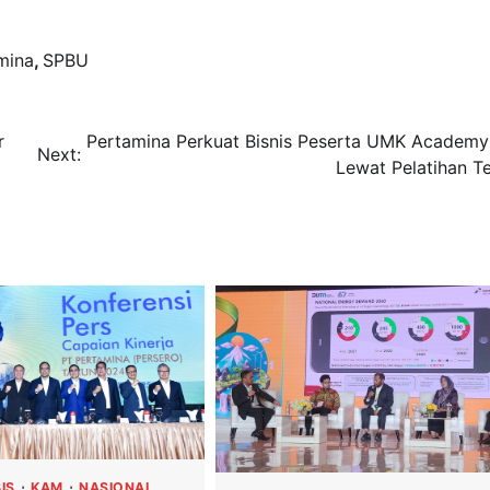
mina
,
SPBU
r
Pertamina Perkuat Bisnis Peserta UMK Academ
Next:
Lewat Pelatihan T
IS
KAM
NASIONAL