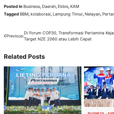
Posted in
Business
,
Daerah
,
Ekbis
,
KAM
Tagged
BBM
,
kolaborasi
,
Lampung Timur
,
Nelayan
,
Perta
Navigasi
Di Forum COP30, Transformasi Pertamina Keja
Previous:
Target NZE 2060 atau Lebih Cepat
pos
Related Posts
BUSINESS
EKB