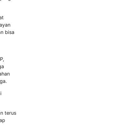
at
layan
n bisa
P,
ga
dahan
ga.
i
n terus
tap