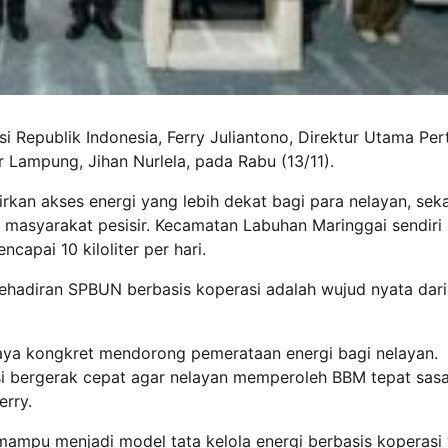
si Republik Indonesia, Ferry Juliantono, Direktur Utama Pe
 Lampung, Jihan Nurlela, pada Rabu (13/11).
kan akses energi yang lebih dekat bagi para nelayan, seka
masyarakat pesisir. Kecamatan Labuhan Maringgai sendiri
apai 10 kiloliter per hari.
ehadiran SPBUN berbasis koperasi adalah wujud nyata dari
aya kongkret mendorong pemerataan energi bagi nelayan.
si bergerak cepat agar nelayan memperoleh BBM tepat sasa
erry.
mpu menjadi model tata kelola energi berbasis koperasi