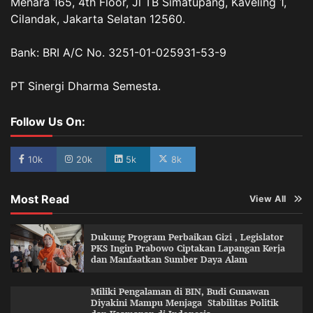
Menara 165, 4th Floor, Jl TB Simatupang, Kaveling 1,
Cilandak, Jakarta Selatan 12560.
Bank: BRI A/C No. 3251-01-025931-53-9
PT Sinergi Dharma Semesta.
Follow Us On:
10k
20k
5k
8k
Most Read
View All
Dukung Program Perbaikan Gizi , Legislator
PKS Ingin Prabowo Ciptakan Lapangan Kerja
dan Manfaatkan Sumber Daya Alam
Miliki Pengalaman di BIN, Budi Gunawan
Diyakini Mampu Menjaga Stabilitas Politik