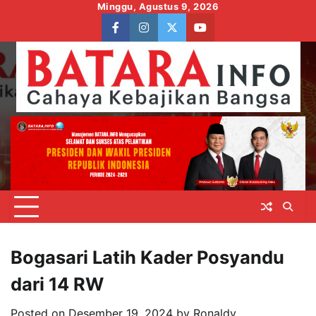
Skip
Minggu, Agustus 9, 2026
to
facebook
instagram
twitter
youtube
content
Bogasari Latih Kader Posyandu
dari 14 RW
Posted on
Desember 19, 2024
by
Ronaldy