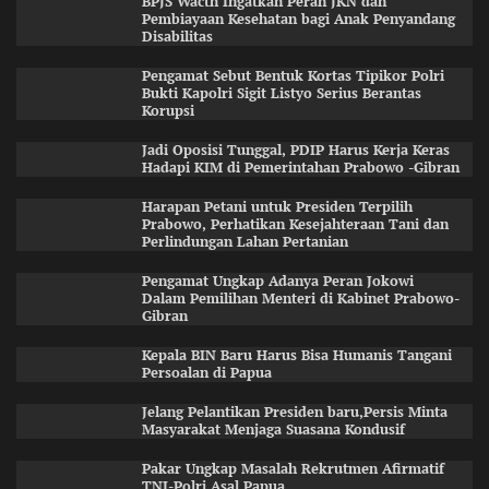
BPJS Wacth Ingatkan Peran JKN dan
Pembiayaan Kesehatan bagi Anak Penyandang
Disabilitas
Pengamat Sebut Bentuk Kortas Tipikor Polri
Bukti Kapolri Sigit Listyo Serius Berantas
Korupsi
Jadi Oposisi Tunggal, PDIP Harus Kerja Keras
Hadapi KIM di Pemerintahan Prabowo -Gibran
Harapan Petani untuk Presiden Terpilih
Prabowo, Perhatikan Kesejahteraan Tani dan
Perlindungan Lahan Pertanian
Pengamat Ungkap Adanya Peran Jokowi
Dalam Pemilihan Menteri di Kabinet Prabowo-
Gibran
Kepala BIN Baru Harus Bisa Humanis Tangani
Persoalan di Papua
Jelang Pelantikan Presiden baru,Persis Minta
Masyarakat Menjaga Suasana Kondusif
Pakar Ungkap Masalah Rekrutmen Afirmatif
TNI-Polri Asal Papua