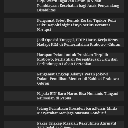
BPJS Wacth Ingatkan Peran JKN dan
Pembiayaan Kesehatan bagi Anak Penyandang
Disabilitas
Pengamat Sebut Bentuk Kortas Tipikor Polri
Bukti Kapolri Sigit Listyo Serius Berantas
Korupsi
Jadi Oposisi Tunggal, PDIP Harus Kerja Keras
Hadapi KIM di Pemerintahan Prabowo -Gibran
Harapan Petani untuk Presiden Terpilih
Prabowo, Perhatikan Kesejahteraan Tani dan
Perlindungan Lahan Pertanian
Pengamat Ungkap Adanya Peran Jokowi
Dalam Pemilihan Menteri di Kabinet Prabowo-
Gibran
Kepala BIN Baru Harus Bisa Humanis Tangani
Persoalan di Papua
Jelang Pelantikan Presiden baru,Persis Minta
Masyarakat Menjaga Suasana Kondusif
Pakar Ungkap Masalah Rekrutmen Afirmatif
TNI-Polri Asal Papua