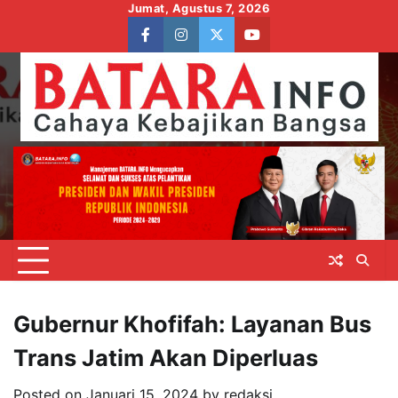
Skip
Jumat, Agustus 7, 2026
to
facebook
instagram
twitter
youtube
content
Gubernur Khofifah: Layanan Bus
Trans Jatim Akan Diperluas
Posted on
Januari 15, 2024
by
redaksi