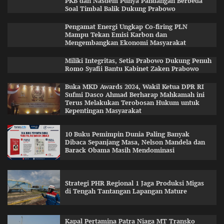
PKB dan Nasdem Punya Pandangan Berbeda
Soal Timbal Balik Dukung Prabowo
Pengamat Energi Ungkap Co-firing PLN
Mampu Tekan Emisi Karbon dan
Mengembangkan Ekonomi Masyarakat
Miliki Integritas, Setia Prabowo Dukung Penuh
Romo Syafii Bantu Kabinet Zaken Prabowo
Buka MKD Awards 2024, Wakil Ketua DPR RI
Sufmi Dasco Ahmad Berharap Mahkamah ini
Terus Melakukan Terobosan Hukum untuk
Kepentingan Masyarakat
10 Buku Pemimpin Dunia Paling Banyak
Dibaca Sepanjang Masa, Nelson Mandela dan
Barack Obama Masih Mendominasi
Strategi PHR Regional 1 Jaga Produksi Migas
di Tengah Tantangan Lapangan Mature
Kapal Pertamina Patra Niaga MT Transko