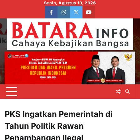
Skip
Senin, Agustus 10, 2026
to
facebook
instagram
twitter
youtube
content
PKS Ingatkan Pemerintah di
Tahun Politik Rawan
Penambangan Ilegal