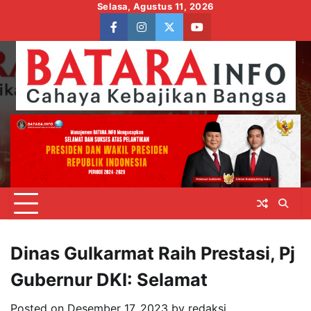
Skip
Selasa, Agustus 11, 2026
to
facebook
instagram
twitter
youtube
content
Dinas Gulkarmat Raih Prestasi, Pj
Gubernur DKI: Selamat
Posted on
Desember 17, 2023
by
redaksi