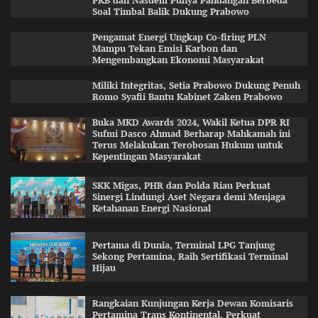
PKB dan Nasdem Punya Pandangan Berbeda
Soal Timbal Balik Dukung Prabowo
Pengamat Energi Ungkap Co-firing PLN
Mampu Tekan Emisi Karbon dan
Mengembangkan Ekonomi Masyarakat
Miliki Integritas, Setia Prabowo Dukung Penuh
Romo Syafii Bantu Kabinet Zaken Prabowo
Buka MKD Awards 2024, Wakil Ketua DPR RI
Sufmi Dasco Ahmad Berharap Mahkamah ini
Terus Melakukan Terobosan Hukum untuk
Kepentingan Masyarakat
SKK Migas, PHR dan Polda Riau Perkuat
Sinergi Lindungi Aset Negara demi Menjaga
Ketahanan Energi Nasional
Pertama di Dunia, Terminal LPG Tanjung
Sekong Pertamina, Raih Sertifikasi Terminal
Hijau
Rangkaian Kunjungan Kerja Dewan Komisaris
Pertamina Trans Kontinental, Perkuat