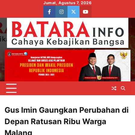
Skip
Jumat, Agustus 7, 2026
to
facebook
instagram
twitter
youtube
content
Gus Imin Gaungkan Perubahan di
Depan Ratusan Ribu Warga
Malang