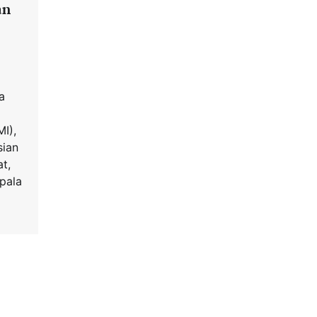
an
a
I),
sian
t,
epala