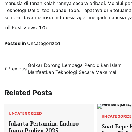
manusia di tanah kelahirannya secara pribadi. Melalui pend
Teknologi Del di tepi Danau Toba. Tepatnya di Sitoluam
sumber daya manusia Indonesia agar menjadi manusia ya
Post Views:
175
Posted in
Uncategorized
Navigasi
Golkar Dorong Lembaga Pendidikan Islam
Previous:
Manfaatkan Teknologi Secara Maksimal
pos
Related Posts
UNCATEGORIZED
UNCATEGORIZ
Jakarta Pertamina Enduro
Saat Bepe 
Juara Proliga 2025