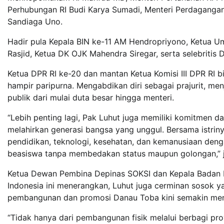
Perhubungan RI Budi Karya Sumadi, Menteri Perdagangan R
Sandiaga Uno.
Hadir pula Kepala BIN ke-11 AM Hendropriyono, Ketua 
Rasjid, Ketua DK OJK Mahendra Siregar, serta selebritis 
Ketua DPR RI ke-20 dan mantan Ketua Komisi III DPR RI
hampir paripurna. Mengabdikan diri sebagai prajurit, me
publik dari mulai duta besar hingga menteri.
“Lebih penting lagi, Pak Luhut juga memiliki komitmen da
melahirkan generasi bangsa yang unggul. Bersama istriny
pendidikan, teknologi, kesehatan, dan kemanusiaan de
beasiswa tanpa membedakan status maupun golongan,” j
Ketua Dewan Pembina Depinas SOKSI dan Kepala Bada
Indonesia ini menerangkan, Luhut juga cerminan sosok ya
pembangunan dan promosi Danau Toba kini semakin men
“Tidak hanya dari pembangunan fisik melalui berbagi pr