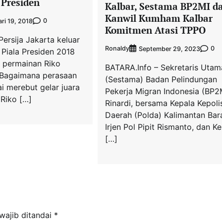
 Presiden
Kalbar, Sestama BP2MI d
Kanwil Kumham Kalbar
0
ri 19, 2018
Komitmen Atasi TPPO
Persija Jakarta keluar
Ronaldy
0
September 29, 2023
 Piala Presiden 2018
i permainan Riko
BATARA.Info – Sekretaris Utam
 Bagaimana perasaan
(Sestama) Badan Pelindungan
ai merebut gelar juara
Pekerja Migran Indonesia (BP2M
Riko […]
Rinardi, bersama Kepala Kepoli
Daerah (Polda) Kalimantan Bara
Irjen Pol Pipit Rismanto, dan K
[…]
wajib ditandai
*