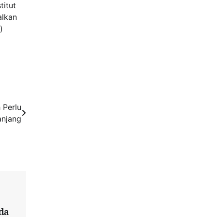
titut
alkan
)
 Perlu
anjang
da