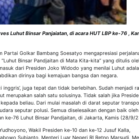
s Luhut Binsar Panjaiatan, di acara HUT LBP ke-76 , Ka
m Partai Golkar Bambang Soesatyo mengapresiasi perjalan
“Luhut Binsar Pandjaitan di Mata Kita-kita” yang ditulis ole
masuk dari Presiden Joko Widodo yang menilai Luhut adal
bdikan dirinya bagi kemajuan bangsa dan negara.
 inggris’, juga tepat dan tidak berlebihan. Sudah menjadi r
t merupakan salah satu solusinya. Tidak salah jika Presid
pada beliau. Dari mulai masalah di darat seputar transpo
 udara seputar polusi. Semua diselesaikan dengan baik oleh
n ke-76 Luhut Binsar Pandjaitan, di Jakarta, Kamis (28/9/2
 Yudhoyono, Wakil Presiden ke-10 dan ke-12 Jusuf Kalla,
bowo Subianto, Menteri Luar Negeri RI Retno Marsudi, Me