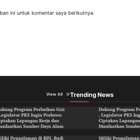
an ini untuk komentar saya berikutnya.
Trending News
View All
ukung Program Perbaikan Gizi
Dukung Program Pe
 Legislator PKS Ingin Prabowo
, Legislator PKS I
iptakan Lapangan Kerja dan
Ciptakan Lapangan
anfaatkan Sumber Daya Alam
Manfaatkan Sumbe
iliki Pengalaman di BIN, Budi
Miliki Pengalaman 