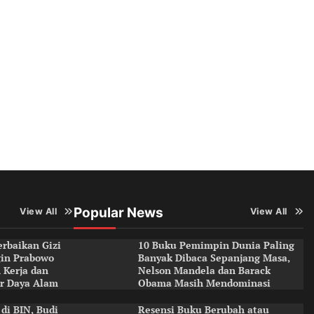
Popular News
View All
View All
rbaikan Gizi
10 Buku Pemimpin Dunia Paling
ngin Prabowo
Banyak Dibaca Sepanjang Masa,
 Kerja dan
Nelson Mandela dan Barack
r Daya Alam
Obama Masih Mendominasi
di BIN, Budi
Resensi Buku Berubah atau