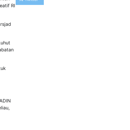
atif RI
rsjad
Luhut
jabatan
tuk
KADIN
liau,