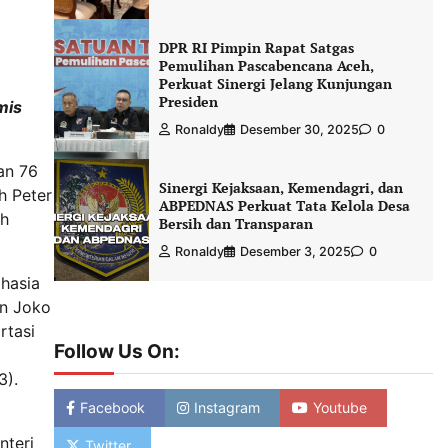
DPR RI Pimpin Rapat Satgas
Pemulihan Pascabencana Aceh,
Perkuat Sinergi Jelang Kunjungan
Presiden
mis
Ronaldy
Desember 30, 2025
0
an 76
Sinergi Kejaksaan, Kemendagri, dan
h Peter
ABPEDNAS Perkuat Tata Kelola Desa
ah
Bersih dan Transparan
Ronaldy
Desember 3, 2025
0
ahasia
en Joko
rtasi
Follow Us On:
3).
Facebook
Instagram
Youtube
nteri
Twitter