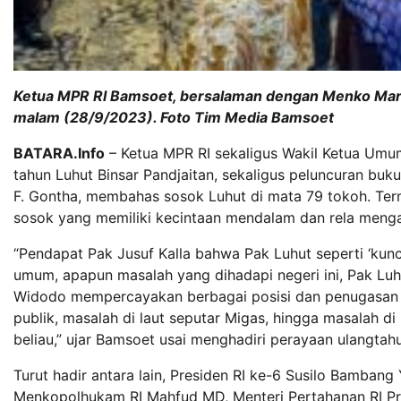
Ketua MPR RI Bamsoet, bersalaman dengan Menko Marve
malam (28/9/2023). Foto Tim Media Bamsoet
BATARA.Info
– Ketua MPR RI sekaligus Wakil Ketua Umu
tahun Luhut Binsar Pandjaitan, sekaligus peluncuran buku 
F. Gontha, membahas sosok Luhut di mata 79 tokoh. Ter
sosok yang memiliki kecintaan mendalam dan rela menga
“Pendapat Pak Jusuf Kalla bahwa Pak Luhut seperti ‘kunci
umum, apapun masalah yang dihadapi negeri ini, Pak Luhu
Widodo mempercayakan berbagai posisi dan penugasan ke
publik, masalah di laut seputar Migas, hingga masalah di
beliau,” ujar Bamsoet usai menghadiri perayaan ulangtahu
Turut hadir antara lain, Presiden RI ke-6 Susilo Bambang
Menkopolhukam RI Mahfud MD, Menteri Pertahanan RI Pra