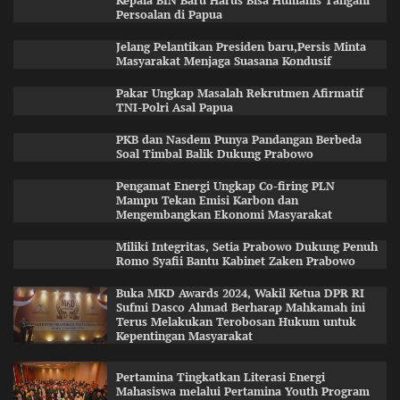
Kepala BIN Baru Harus Bisa Humanis Tangani
Persoalan di Papua
Jelang Pelantikan Presiden baru,Persis Minta
Masyarakat Menjaga Suasana Kondusif
Pakar Ungkap Masalah Rekrutmen Afirmatif
TNI-Polri Asal Papua
PKB dan Nasdem Punya Pandangan Berbeda
Soal Timbal Balik Dukung Prabowo
Pengamat Energi Ungkap Co-firing PLN
Mampu Tekan Emisi Karbon dan
Mengembangkan Ekonomi Masyarakat
Miliki Integritas, Setia Prabowo Dukung Penuh
Romo Syafii Bantu Kabinet Zaken Prabowo
Buka MKD Awards 2024, Wakil Ketua DPR RI
Sufmi Dasco Ahmad Berharap Mahkamah ini
Terus Melakukan Terobosan Hukum untuk
Kepentingan Masyarakat
Pertamina Tingkatkan Literasi Energi
Mahasiswa melalui Pertamina Youth Program