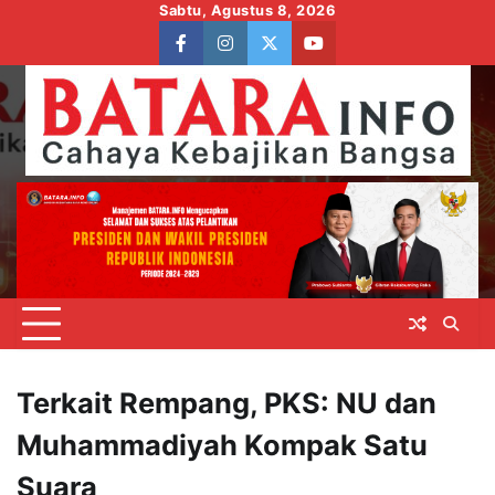
Skip
Sabtu, Agustus 8, 2026
to
facebook
instagram
twitter
youtube
content
Terkait Rempang, PKS: NU dan
Muhammadiyah Kompak Satu
Suara