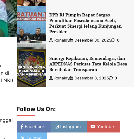
DPR RI Pimpin Rapat Satgas
Pemulihan Pascabencana Aceh,
Perkuat Sinergi Jelang Kunjungan
Presiden
Ronaldy
Desember 30, 2025
0
Sinergi Kejaksaan, Kemendagri, dan
ABPEDNAS Perkuat Tata Kelola Desa
a
Bersih dan Transparan
n di
Ronaldy
Desember 3, 2025
0
HLNKI),
Follow Us On:
g
inggal
Facebook
Instagram
Youtube
Twitter