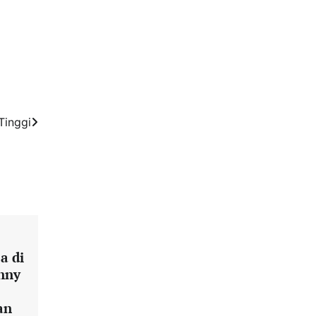
Tinggi
a di
nny
an