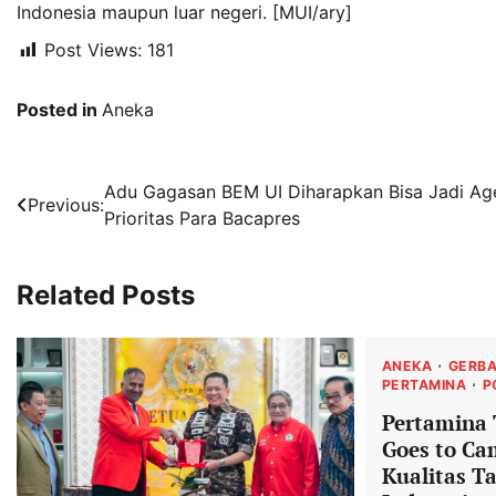
Indonesia maupun luar negeri. [MUI/ary]
Post Views:
181
Posted in
Aneka
Navigasi
Adu Gagasan BEM UI Diharapkan Bisa Jadi A
Previous:
Prioritas Para Bacapres
pos
Related Posts
ANEKA
GERB
PERTAMINA
P
Pertamina 
Goes to C
Kualitas T