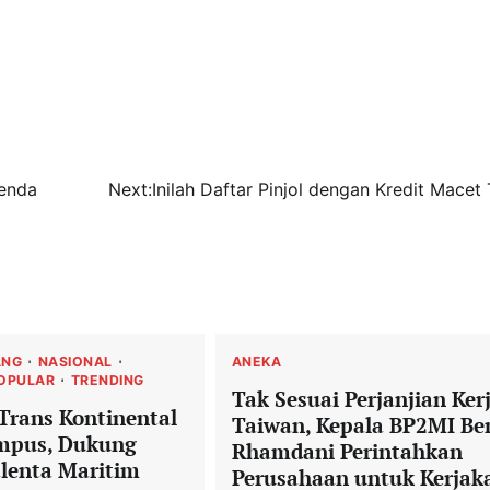
genda
Next:
Inilah Daftar Pinjol dengan Kredit Macet 
ANG
NASIONAL
ANEKA
OPULAR
TRENDING
Tak Sesuai Perjanjian Kerj
Trans Kontinental
Taiwan, Kepala BP2MI Be
ampus, Dukung
Rhamdani Perintahkan
alenta Maritim
Perusahaan untuk Kerjak