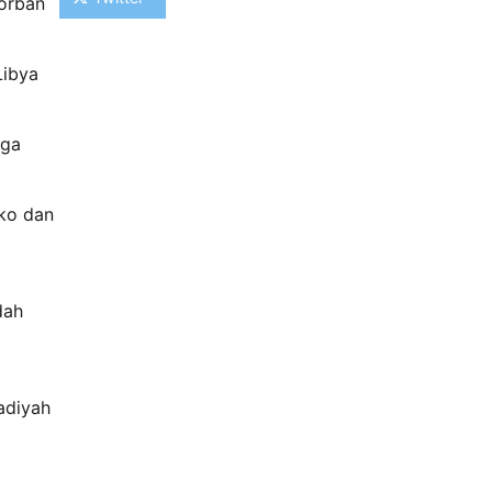
korban
Libya
aga
ko dan
dah
adiyah