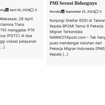
PMI Sesuai Bidangnya
hing
0
April 30, 2026
Ronaldy
0
September 25, 2023
Makassar, 28 April
Kunjungi Shelter KDEI di Taiwan
rtamina Trans
Kepala BP2MI Temui 8 Pekerja
(PTK) menggelar PTK
Migran Terkendala
us (PGTC) di dua
NAWACITApost.com – Tak han
ggi vokasi pelayaran
puas mendengar keluhan dari
[…]
Pekerja Migran Indonesia (PMI)
Kepala […]