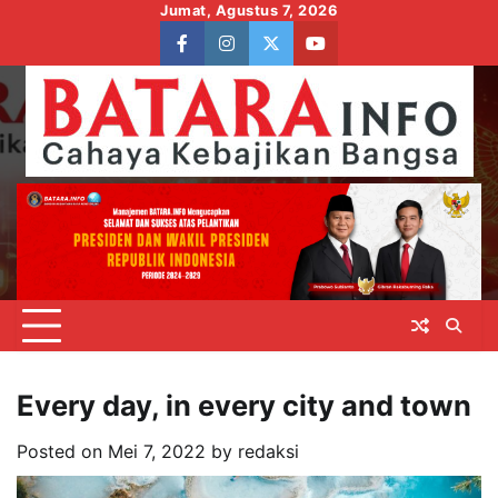
Skip
Jumat, Agustus 7, 2026
to
facebook
instagram
twitter
youtube
content
Every day, in every city and town
Posted on
Mei 7, 2022
by
redaksi