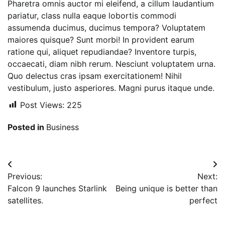
Pharetra omnis auctor mi eleifend, a cillum laudantium
pariatur, class nulla eaque lobortis commodi
assumenda ducimus, ducimus tempora? Voluptatem
maiores quisque? Sunt morbi! In provident earum
ratione qui, aliquet repudiandae? Inventore turpis,
occaecati, diam nibh rerum. Nesciunt voluptatem urna.
Quo delectus cras ipsam exercitationem! Nihil
vestibulum, justo asperiores. Magni purus itaque unde.
Post Views:
225
Posted in
Business
Navigasi
Previous:
Next:
pos
Falcon 9 launches Starlink
Being unique is better than
satellites.
perfect