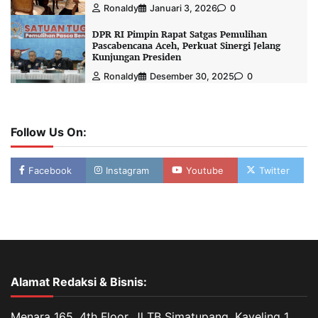
Ronaldy
Januari 3, 2026
0
DPR RI Pimpin Rapat Satgas Pemulihan
Pascabencana Aceh, Perkuat Sinergi Jelang
Kunjungan Presiden
Ronaldy
Desember 30, 2025
0
Follow Us On:
Facebook
Instagram
Youtube
Twitter
Alamat Redaksi & Bisnis:
Menara 165, 4th Floor, Jl TB Simatupang, Kaveling 1,