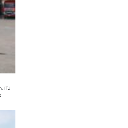
. ITJ
pi