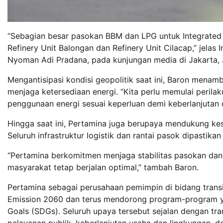
“Sebagian besar pasokan BBM dan LPG untuk Integrated Te
Refinery Unit Balongan dan Refinery Unit Cilacap,” jelas
Nyoman Adi Pradana, pada kunjungan media di Jakarta, 
Mengantisipasi kondisi geopolitik saat ini, Baron me
menjaga ketersediaan energi. “Kita perlu memulai perilaku
penggunaan energi sesuai keperluan demi keberlanjutan d
Hingga saat ini, Pertamina juga berupaya mendukung ke
Seluruh infrastruktur logistik dan rantai pasok dipasti
“Pertamina berkomitmen menjaga stabilitas pasokan dan
masyarakat tetap berjalan optimal,” tambah Baron.
Pertamina sebagai perusahaan pemimpin di bidang trans
Emission 2060 dan terus mendorong program-program y
Goals (SDGs). Seluruh upaya tersebut sejalan dengan tra
pelayanan publik, keberlanjutan usaha dan lingkungan, d