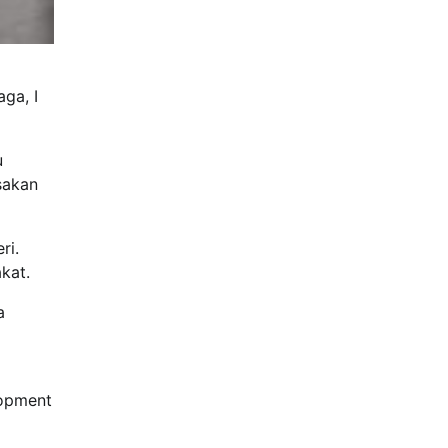
ga, I
u
asakan
ri.
kat.
a
lopment