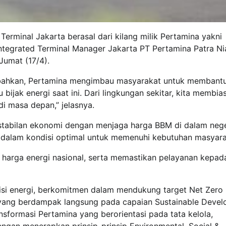
rminal Jakarta berasal dari kilang milik Pertamina yakni
 Integrated Terminal Manager Jakarta PT Pertamina Patra Nia
Jumat (17/4).
nambahkan, Pertamina mengimbau masyarakat untuk membant
 bijak energi saat ini. Dari lingkungan sekitar, kita membi
i masa depan,” jelasnya.
stabilan ekonomi dengan menjaga harga BBM di dalam nege
kan dalam kondisi optimal untuk memenuhi kebutuhan masyara
 harga energi nasional, serta memastikan pelayanan kepad
isi energi, berkomitmen dalam mendukung target Net Zero
ang berdampak langsung pada capaian Sustainable Deve
nsformasi Pertamina yang berorientasi pada tata kelola,
engan menerapkan prinsip-prinsip Environmental, Social &