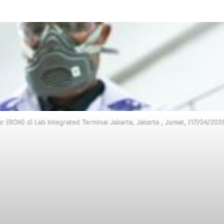
(RON) di Lab Integrated Terminal Jakarta, Jakarta , Jumat, (17/04/202