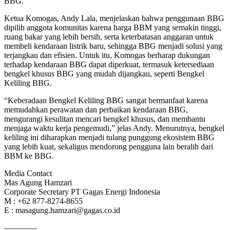
BBG.
Ketua Komogas, Andy Lala, menjelaskan bahwa penggunaan BBG
dipilih anggota komunitas karena harga BBM yang semakin tinggi,
ruang bakar yang lebih bersih, serta keterbatasan anggaran untuk
membeli kendaraan listrik baru, sehingga BBG menjadi solusi yang
terjangkau dan efisien. Untuk itu, Komogas berharap dukungan
terhadap kendaraan BBG dapat diperkuat, termasuk ketersediaan
bengkel khusus BBG yang mudah dijangkau, seperti Bengkel
Keliling BBG.
“Keberadaan Bengkel Keliling BBG sangat bermanfaat karena
memudahkan perawatan dan perbaikan kendaraan BBG,
mengurangi kesulitan mencari bengkel khusus, dan membantu
menjaga waktu kerja pengemudi,” jelas Andy. Menurutnya, bengkel
keliling ini diharapkan menjadi tulang punggung ekosistem BBG
yang lebih kuat, sekaligus mendorong pengguna lain beralih dari
BBM ke BBG.
Media Contact
Mas Agung Hamzari
Corporate Secretary PT Gagas Energi Indonesia
M : +62 877-8274-8655
E : masagung.hamzari@gagas.co.id
————