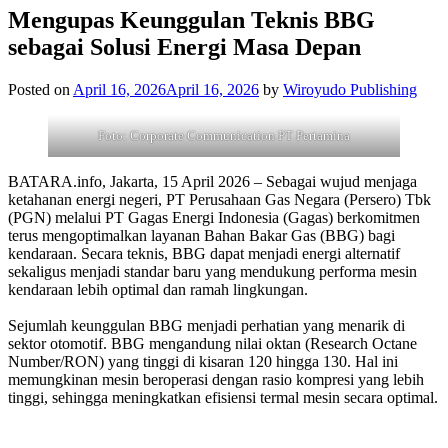
Mengupas Keunggulan Teknis BBG
sebagai Solusi Energi Masa Depan
Posted on
April 16, 2026
April 16, 2026
by
Wiroyudo Publishing
Foto: Corporate Communication PT Pertamina
BATARA.info, Jakarta, 15 April 2026 – Sebagai wujud menjaga
ketahanan energi negeri, PT Perusahaan Gas Negara (Persero) Tbk
(PGN) melalui PT Gagas Energi Indonesia (Gagas) berkomitmen
terus mengoptimalkan layanan Bahan Bakar Gas (BBG) bagi
kendaraan. Secara teknis, BBG dapat menjadi energi alternatif
sekaligus menjadi standar baru yang mendukung performa mesin
kendaraan lebih optimal dan ramah lingkungan.
Sejumlah keunggulan BBG menjadi perhatian yang menarik di
sektor otomotif. BBG mengandung nilai oktan (Research Octane
Number/RON) yang tinggi di kisaran 120 hingga 130. Hal ini
memungkinan mesin beroperasi dengan rasio kompresi yang lebih
tinggi, sehingga meningkatkan efisiensi termal mesin secara optimal.