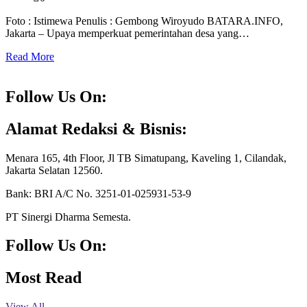
Foto : Istimewa Penulis : Gembong Wiroyudo BATARA.INFO,
Jakarta – Upaya memperkuat pemerintahan desa yang…
Read More
Follow Us On:
Facebook
Instagram
Youtube
Twitter
Alamat Redaksi & Bisnis:
Menara 165, 4th Floor, Jl TB Simatupang, Kaveling 1, Cilandak,
Jakarta Selatan 12560.
Bank: BRI A/C No. 3251-01-025931-53-9
PT Sinergi Dharma Semesta.
Follow Us On:
10k
20k
5k
8k
Most Read
View All