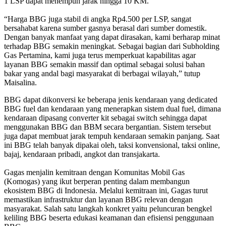
1 LSP dapat menempuh jarak hingga 10 KM.
“Harga BBG juga stabil di angka Rp4.500 per LSP, sangat
bersahabat karena sumber gasnya berasal dari sumber domestik.
Dengan banyak manfaat yang dapat dirasakan, kami berharap minat
terhadap BBG semakin meningkat. Sebagai bagian dari Subholding
Gas Pertamina, kami juga terus memperkuat kapabilitas agar
layanan BBG semakin massif dan optimal sebagai solusi bahan
bakar yang andal bagi masyarakat di berbagai wilayah,” tutup
Maisalina.
BBG dapat dikonversi ke beberapa jenis kendaraan yang dedicated
BBG fuel dan kendaraan yang menerapkan sistem dual fuel, dimana
kendaraan dipasang converter kit sebagai switch sehingga dapat
menggunakan BBG dan BBM secara bergantian. Sistem tersebut
juga dapat membuat jarak tempuh kendaraan semakin panjang. Saat
ini BBG telah banyak dipakai oleh, taksi konvensional, taksi online,
bajaj, kendaraan pribadi, angkot dan transjakarta.
Gagas menjalin kemitraan dengan Komunitas Mobil Gas
(Komogas) yang ikut berperan penting dalam membangun
ekosistem BBG di Indonesia. Melalui kemitraan ini, Gagas turut
memastikan infrastruktur dan layanan BBG relevan dengan
masyarakat. Salah satu langkah konkret yaitu peluncuran bengkel
keliling BBG beserta edukasi keamanan dan efisiensi penggunaan