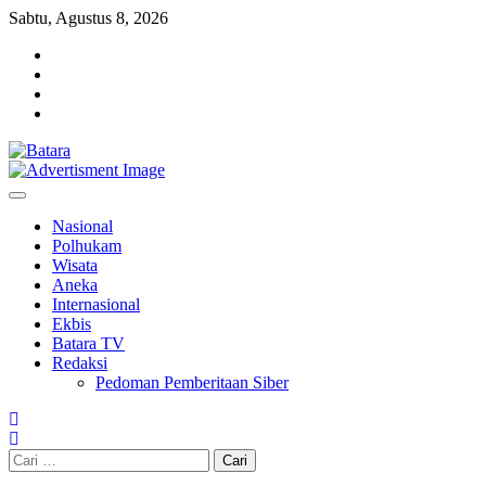
Skip
Sabtu, Agustus 8, 2026
to
facebook
content
instagram
twitter
youtube
Nasional
Polhukam
Wisata
Aneka
Internasional
Ekbis
Batara TV
Redaksi
Pedoman Pemberitaan Siber
Cari
untuk: