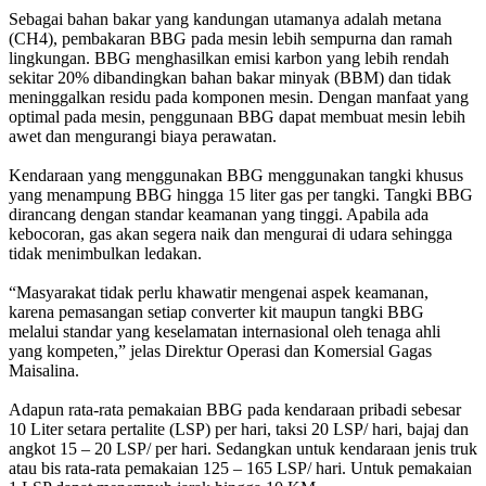
Sebagai bahan bakar yang kandungan utamanya adalah metana
(CH4), pembakaran BBG pada mesin lebih sempurna dan ramah
lingkungan. BBG menghasilkan emisi karbon yang lebih rendah
sekitar 20% dibandingkan bahan bakar minyak (BBM) dan tidak
meninggalkan residu pada komponen mesin. Dengan manfaat yang
optimal pada mesin, penggunaan BBG dapat membuat mesin lebih
awet dan mengurangi biaya perawatan.
Kendaraan yang menggunakan BBG menggunakan tangki khusus
yang menampung BBG hingga 15 liter gas per tangki. Tangki BBG
dirancang dengan standar keamanan yang tinggi. Apabila ada
kebocoran, gas akan segera naik dan mengurai di udara sehingga
tidak menimbulkan ledakan.
“Masyarakat tidak perlu khawatir mengenai aspek keamanan,
karena pemasangan setiap converter kit maupun tangki BBG
melalui standar yang keselamatan internasional oleh tenaga ahli
yang kompeten,” jelas Direktur Operasi dan Komersial Gagas
Maisalina.
Adapun rata-rata pemakaian BBG pada kendaraan pribadi sebesar
10 Liter setara pertalite (LSP) per hari, taksi 20 LSP/ hari, bajaj dan
angkot 15 – 20 LSP/ per hari. Sedangkan untuk kendaraan jenis truk
atau bis rata-rata pemakaian 125 – 165 LSP/ hari. Untuk pemakaian