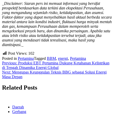
_
Disclaimer: Siaran pers ini memuat informasi yang bersifat
prospektif berdasarkan data terkini dan ekspektasi Perusahaan,
yang mengandung sejumlah risiko, ketidakpastian, dan asumsi.
Faktor-faktor yang dapat menyebabkan hasil aktual berbeda secara
material antara lain kondisi industri, fluktuasi harga minyak mentah
dan gas, kemampuan Perusahaan dalam memperoleh serta
mengeksekusi proyek baru, dan dinamika persaingan. Apabila satu
atau lebih risiko atau ketidakpastian tersebut terjadi, atau jika
asumsi yang mendasari tidak terealisasi, maka hasil yang
diantisipasi.
_
Post Views:
102
Posted in
Pertamina
Tagged
BBM
,
energi
,
Pertamina
Navigasi
Previous:
Produksi EBT Pertamina Dukung Ketahanan Kelistrikan
di Tengah Dinamika Energi Global
pos
Next:
Mengupas Keunggulan Teknis BBG sebagai Solusi Energi
Masa Depan
Related Posts
Daerah
Gerbang