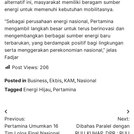
alternatif ini, masyarakat memiliki beragam sumber
energi untuk memenuhi kebutuhan mobilitasnya.
“Sebagai perusahaan energi nasional, Pertamina
mengambil langkah besar untuk terus berinovasi dan
mengembangkan berbagai sumber energi baru
terbarukan, yang berdampak positif bagi lingkungan
serta menggerakan perekonomian nasional,” jelas
Fadjar
Post Views:
206
Posted in
Business
,
Ekbis
,
KAM
,
Nasional
Tagged
Energi Hijau
,
Pertamina
Navigasi
Previous:
Next:
pos
Pertamina Umumkan 16
Dibahas Paralel dengan
Tim Lolos Final Nasional
RUU KUHAP, DPR : RUU