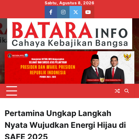
Skip
Sabtu, Agustus 8, 2026
to
facebook
instagram
twitter
youtube
content
Pertamina Ungkap Langkah
Nyata Wujudkan Energi Hijau di
SAFE 2025