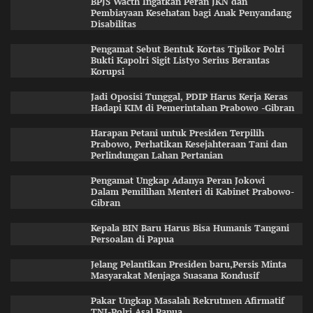
BPJS Wacth Ingatkan Peran JKN dan
Pembiayaan Kesehatan bagi Anak Penyandang
Disabilitas
Pengamat Sebut Bentuk Kortas Tipikor Polri
Bukti Kapolri Sigit Listyo Serius Berantas
Korupsi
Jadi Oposisi Tunggal, PDIP Harus Kerja Keras
Hadapi KIM di Pemerintahan Prabowo -Gibran
Harapan Petani untuk Presiden Terpilih
Prabowo, Perhatikan Kesejahteraan Tani dan
Perlindungan Lahan Pertanian
Pengamat Ungkap Adanya Peran Jokowi
Dalam Pemilihan Menteri di Kabinet Prabowo-
Gibran
Kepala BIN Baru Harus Bisa Humanis Tangani
Persoalan di Papua
Jelang Pelantikan Presiden baru,Persis Minta
Masyarakat Menjaga Suasana Kondusif
Pakar Ungkap Masalah Rekrutmen Afirmatif
TNI-Polri Asal Papua