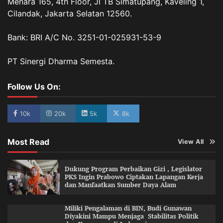
Menara 165, 4th Floor, Jl TB Simatupang, Kaveling 1,
Cilandak, Jakarta Selatan 12560.
Bank: BRI A/C No. 3251-01-025931-53-9
PT Sinergi Dharma Semesta.
Follow Us On:
10k
20k
5k
8k
Most Read
View All
Dukung Program Perbaikan Gizi , Legislator
PKS Ingin Prabowo Ciptakan Lapangan Kerja
dan Manfaatkan Sumber Daya Alam
Miliki Pengalaman di BIN, Budi Gunawan
Diyakini Mampu Menjaga Stabilitas Politik