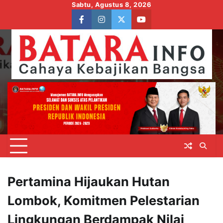
Skip
Sabtu, Agustus 8, 2026
to
facebook
instagram
twitter
youtube
content
Pertamina Hijaukan Hutan
Lombok, Komitmen Pelestarian
Lingkungan Berdampak Nilai