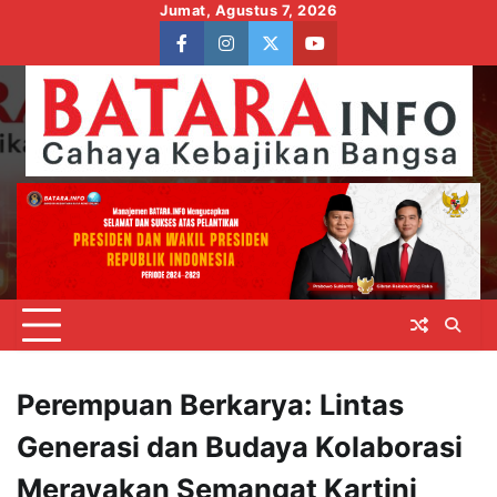
Skip
Jumat, Agustus 7, 2026
to
facebook
instagram
twitter
youtube
content
Perempuan Berkarya: Lintas
Generasi dan Budaya Kolaborasi
Merayakan Semangat Kartini