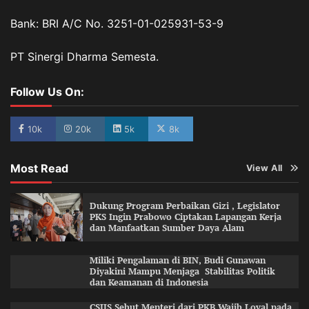
Bank: BRI A/C No. 3251-01-025931-53-9
PT Sinergi Dharma Semesta.
Follow Us On:
10k
20k
5k
8k
Most Read
View All
Dukung Program Perbaikan Gizi , Legislator
PKS Ingin Prabowo Ciptakan Lapangan Kerja
dan Manfaatkan Sumber Daya Alam
Miliki Pengalaman di BIN, Budi Gunawan
Diyakini Mampu Menjaga Stabilitas Politik
dan Keamanan di Indonesia
CSIIS Sebut Menteri dari PKB Wajib Loyal pada