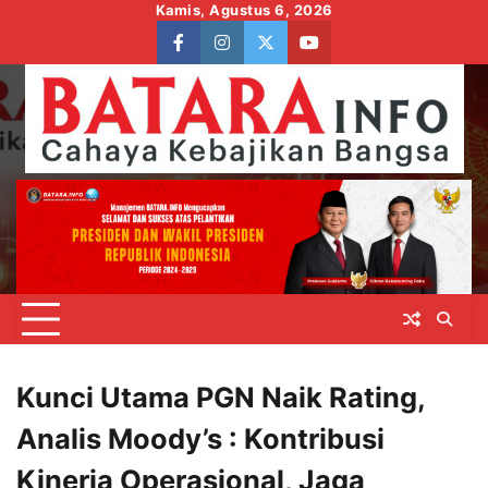
Skip
Kamis, Agustus 6, 2026
to
facebook
instagram
twitter
youtube
content
Kunci Utama PGN Naik Rating,
Analis Moody’s : Kontribusi
Kinerja Operasional, Jaga