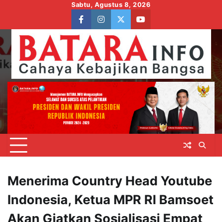
Skip
Sabtu, Agustus 8, 2026
to
facebook
instagram
twitter
youtube
content
Menerima Country Head Youtube
Indonesia, Ketua MPR RI Bamsoet
Akan Giatkan Sosialisasi Empat