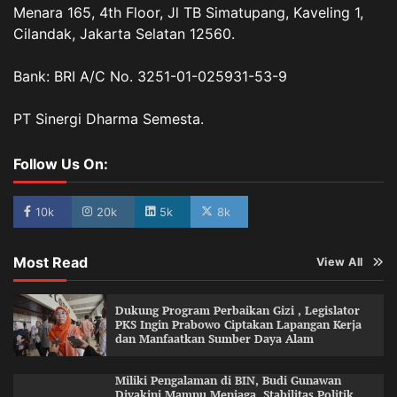
Menara 165, 4th Floor, Jl TB Simatupang, Kaveling 1,
Cilandak, Jakarta Selatan 12560.
Bank: BRI A/C No. 3251-01-025931-53-9
PT Sinergi Dharma Semesta.
Follow Us On:
10k
20k
5k
8k
Most Read
View All
Dukung Program Perbaikan Gizi , Legislator
PKS Ingin Prabowo Ciptakan Lapangan Kerja
dan Manfaatkan Sumber Daya Alam
Miliki Pengalaman di BIN, Budi Gunawan
Diyakini Mampu Menjaga Stabilitas Politik