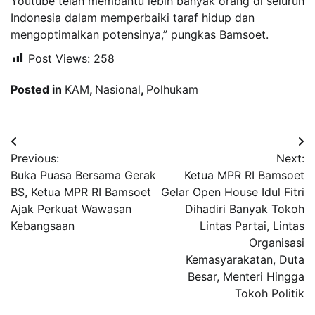
Youtube telah membantu lebih banyak orang di seluruh
Indonesia dalam memperbaiki taraf hidup dan
mengoptimalkan potensinya,” pungkas Bamsoet.
Post Views:
258
Posted in
KAM
,
Nasional
,
Polhukam
Navigasi
Previous:
Next:
pos
Buka Puasa Bersama Gerak
Ketua MPR RI Bamsoet
BS, Ketua MPR RI Bamsoet
Gelar Open House Idul Fitri
Ajak Perkuat Wawasan
Dihadiri Banyak Tokoh
Kebangsaan
Lintas Partai, Lintas
Organisasi
Kemasyarakatan, Duta
Besar, Menteri Hingga
Tokoh Politik