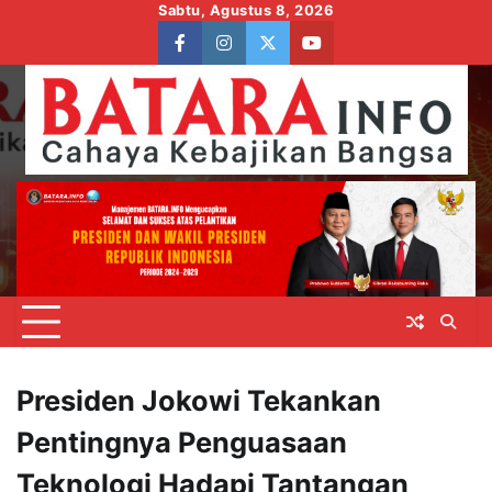
Skip
Sabtu, Agustus 8, 2026
to
facebook
instagram
twitter
youtube
content
Presiden Jokowi Tekankan
Pentingnya Penguasaan
Teknologi Hadapi Tantangan