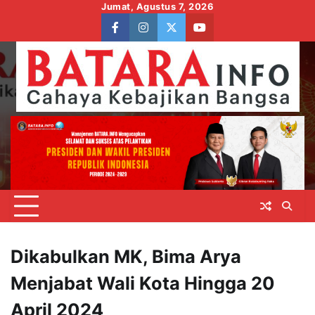
Skip
Jumat, Agustus 7, 2026
to
facebook
instagram
twitter
youtube
content
Dikabulkan MK, Bima Arya
Menjabat Wali Kota Hingga 20
April 2024