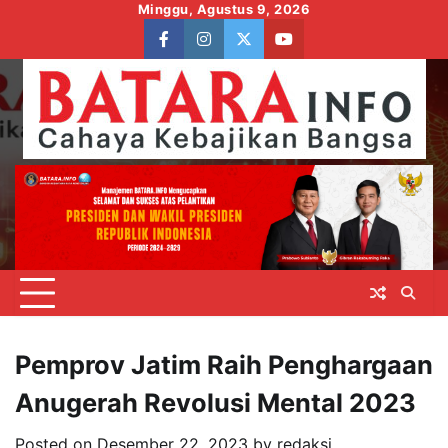
Skip
Minggu, Agustus 9, 2026
to
facebook
instagram
twitter
youtube
content
Pemprov Jatim Raih Penghargaan
Anugerah Revolusi Mental 2023
Posted on
Desember 22, 2023
by
redaksi