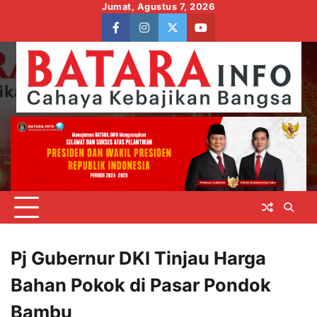
Skip
Jumat, Agustus 7, 2026
to
facebook
instagram
twitter
youtube
content
Pj Gubernur DKI Tinjau Harga
Bahan Pokok di Pasar Pondok
Bambu