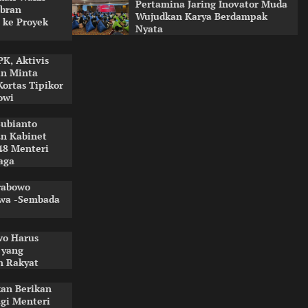
Pertamina Jaring Inovator Muda
ibran
Wujudkan Karya Berdampak
 ke Proyek
Nyata
K, Aktivis
in Minta
ortas Tipikor
owi
Subianto
an Kabinet
48 Menteri
aga
rabowo
wa -Sembada
wo Harus
 yang
h Rakyat
an Berikan
gi Menteri