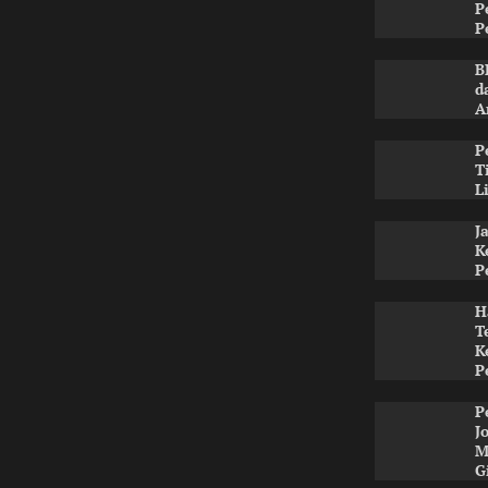
P
P
B
d
A
P
T
L
J
K
P
H
T
K
P
P
J
M
G