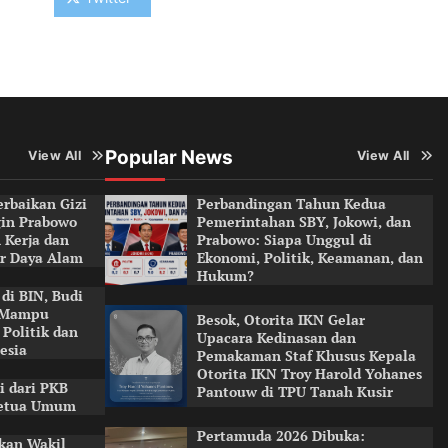
Popular News
View All
View All
rbaikan Gizi
Perbandingan Tahun Kedua
ngin Prabowo
Pemerintahan SBY, Jokowi, dan
 Kerja dan
Prabowo: Siapa Unggul di
r Daya Alam
Ekonomi, Politik, Keamanan, dan
Hukum?
di BIN, Budi
 Mampu
Besok, Otorita IKN Gelar
 Politik dan
Upacara Kedinasan dan
esia
Pemakaman Staf Khusus Kepala
Otorita IKN Troy Harold Yohanes
i dari PKB
Pantouw di TPU Tanah Kusir
Ketua Umum
Pertamuda 2026 Dibuka:
ikan Wakil