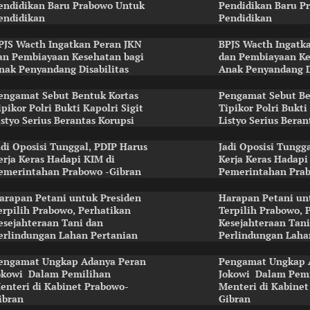
endidikan Baru Prabowo Untuk
Pendidikan Baru P
endidikan
Pendidikan
PJS Wacth Ingatkan Peran JKN
BPJS Wacth Ingatk
an Pembiayaan Kesehatan bagi
dan Pembiayaan Ke
nak Penyandang Disabilitas
Anak Penyandang D
engamat Sebut Bentuk Kortas
Pengamat Sebut Be
ipikor Polri Bukti Kapolri Sigit
Tipikor Polri Bukti
istyo Serius Berantas Korupsi
Listyo Serius Beran
adi Oposisi Tunggal, PDIP Harus
Jadi Oposisi Tungg
erja Keras Hadapi KIM di
Kerja Keras Hadapi
emerintahan Prabowo -Gibran
Pemerintahan Prab
arapan Petani untuk Presiden
Harapan Petani un
erpilih Prabowo, Perhatikan
Terpilih Prabowo, 
esejahteraan Tani dan
Kesejahteraan Tani
erlindungan Lahan Pertanian
Perlindungan Laha
engamat Ungkap Adanya Peran
Pengamat Ungkap 
okowi Dalam Pemilihan
Jokowi Dalam Pem
enteri di Kabinet Prabowo-
Menteri di Kabine
ibran
Gibran