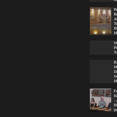
B
K
A
T
H
M
S
P
T
K
M
D
S
M
F
I
:
H
j