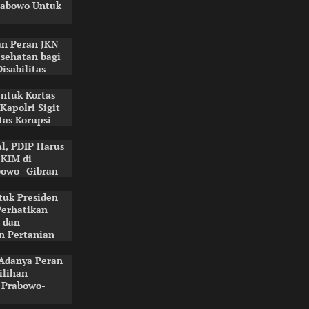
rabowo Untuk
an Peran JKN
sehatan bagi
isabilitas
ntuk Kortas
 Kapolri Sigit
tas Korupsi
al, PDIP Harus
 KIM di
owo -Gibran
tuk Presiden
Perhatikan
 dan
n Pertanian
Adanya Peran
ilihan
t Prabowo-