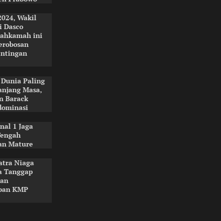
024, Wakil
i Dasco
ahkamah ini
erobosan
ntingan
Dunia Paling
anjang Masa,
n Barack
ominasi
nal 1 Jaga
Tengah
an Mature
atra Niaga
a Tanggap
aan
rban KMP