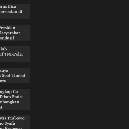
rus Bisa
ersoalan di
Presiden
Masyarakat
ondusif
alah
f TNI-Polri
unya
 Soal Timbal
owo
ngkap Co-
Tekan Emisi
embangkan
at
Setia Prabowo
 Syafii
en Prabowo