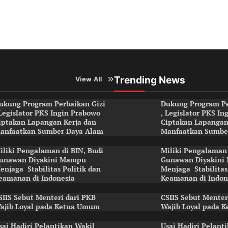
Trending News
View All
ukung Program Perbaikan Gizi
Dukung Program Pe
 Legislator PKS Ingin Prabowo
, Legislator PKS I
iptakan Lapangan Kerja dan
Ciptakan Lapangan
anfaatkan Sumber Daya Alam
Manfaatkan Sumbe
iliki Pengalaman di BIN, Budi
Miliki Pengalaman 
unawan Diyakini Mampu
Gunawan Diyakini
enjaga Stabilitas Politik dan
Menjaga Stabilitas
eamanan di Indonesia
Keamanan di Indon
SIIS Sebut Menteri dari PKB
CSIIS Sebut Menter
ajib Loyal pada Ketua Umum
Wajib Loyal pada 
sai Hadiri Pelantikan Wakil
Usai Hadiri Pelant