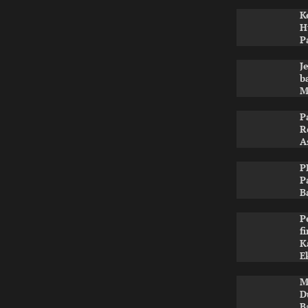
K
H
P
J
b
M
P
R
A
P
P
B
P
f
K
E
M
D
B