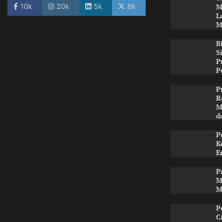
10k
20k
5k
8k
M
L
M
B
S
P
P
P
R
M
d
P
K
E
P
M
M
P
C