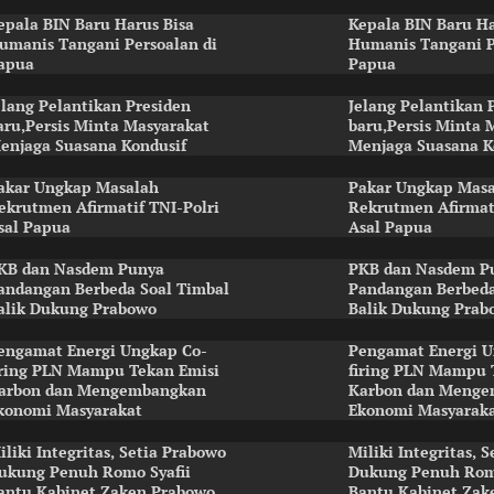
epala BIN Baru Harus Bisa
Kepala BIN Baru Ha
umanis Tangani Persoalan di
Humanis Tangani P
apua
Papua
elang Pelantikan Presiden
Jelang Pelantikan 
aru,Persis Minta Masyarakat
baru,Persis Minta 
enjaga Suasana Kondusif
Menjaga Suasana K
akar Ungkap Masalah
Pakar Ungkap Mas
ekrutmen Afirmatif TNI-Polri
Rekrutmen Afirmati
sal Papua
Asal Papua
KB dan Nasdem Punya
PKB dan Nasdem P
andangan Berbeda Soal Timbal
Pandangan Berbeda
alik Dukung Prabowo
Balik Dukung Prab
engamat Energi Ungkap Co-
Pengamat Energi U
iring PLN Mampu Tekan Emisi
firing PLN Mampu 
arbon dan Mengembangkan
Karbon dan Meng
konomi Masyarakat
Ekonomi Masyarak
iliki Integritas, Setia Prabowo
Miliki Integritas, 
ukung Penuh Romo Syafii
Dukung Penuh Romo
antu Kabinet Zaken Prabowo
Bantu Kabinet Zak