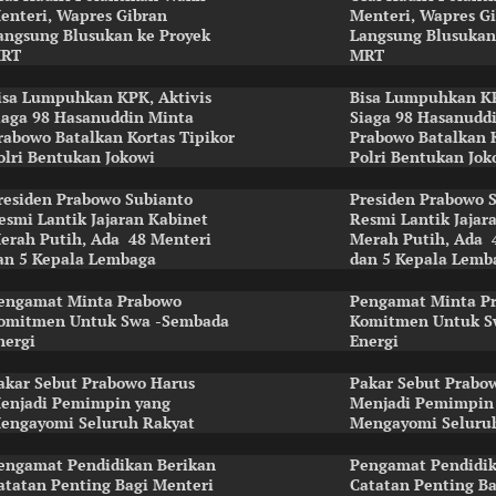
enteri, Wapres Gibran
Menteri, Wapres G
angsung Blusukan ke Proyek
Langsung Blusukan
RT
MRT
isa Lumpuhkan KPK, Aktivis
Bisa Lumpuhkan KP
iaga 98 Hasanuddin Minta
Siaga 98 Hasanudd
rabowo Batalkan Kortas Tipikor
Prabowo Batalkan K
olri Bentukan Jokowi
Polri Bentukan Jok
residen Prabowo Subianto
Presiden Prabowo 
esmi Lantik Jajaran Kabinet
Resmi Lantik Jajar
erah Putih, Ada 48 Menteri
Merah Putih, Ada 
an 5 Kepala Lembaga
dan 5 Kepala Lemb
engamat Minta Prabowo
Pengamat Minta P
omitmen Untuk Swa -Sembada
Komitmen Untuk S
nergi
Energi
akar Sebut Prabowo Harus
Pakar Sebut Prabo
enjadi Pemimpin yang
Menjadi Pemimpin
engayomi Seluruh Rakyat
Mengayomi Seluru
engamat Pendidikan Berikan
Pengamat Pendidik
atatan Penting Bagi Menteri
Catatan Penting Ba