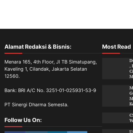
Alamat Redaksi & Bisnis:
Most Read
D
Menara 165, 4th Floor, Jl TB Simatupang,
,
Kaveling 1, Cilandak, Jakarta Selatan
C
12560.
M
M
Bank: BRI A/C No. 3251-01-025931-53-9
G
M
K
PT Sinergi Dharma Semesta.
C
Follow Us On:
W
U