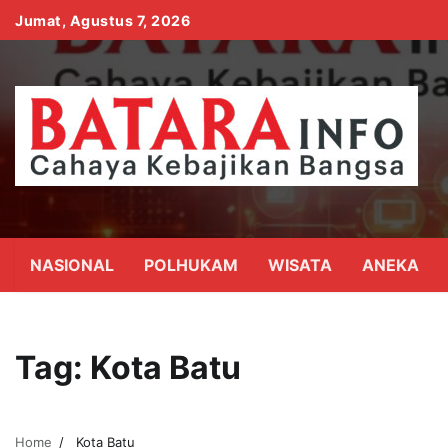
Skip
Jumat, Agustus 7, 2026
to
content
NASIONAL
POLHUKAM
WISATA
ANEKA
Tag:
Kota Batu
Home
Kota Batu