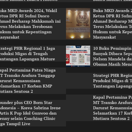
uka MKD Awards 2024, Wakil
Buka MKD Awards 2
etua DPR RI Sufmi Dasco
Ketua DPR RI Sufm
hmad Berharap Mahkamah ini
Ahmad Berharap M
erus Melakukan Terobosan
Terus Melakukan T
ukum untuk Kepentingan
Hukum untuk Kepe
asyarakat
Masyarakat
trategi PHR Regional 1 Jaga
10 Buku Pemimpin 
roduksi Migas di Tengah
Banyak Dibaca Sep
antangan Lapangan Mature
Nelson Mandela da
Obama Masih Mend
apal Pertamina Patra Niaga
T Transko Arafura Tanggap
Strategi PHR Regio
arurat Kemanusiaan
Produksi Migas di 
elamatkan 17 Korban KMP
Tantangan Lapang
utiara Sentosa 2
Kapal Pertamina P
ounder plus CEO Born Star
MT Transko Arafur
ndonesia – Korea Sabrina Irene
Darurat Kemanusi
 Artis K Pop Idol Gunwoo dan
Selamatkan 17 Ko
enny selain Coaching Clinic
Mutiara Sentosa 2
uga Tampil Live