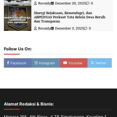
Ronaldy
Desember 30, 2025
0
Sinergi Kejaksaan, Kemendagri, dan
ABPEDNAS Perkuat Tata Kelola Desa Bersih
dan Transparan
Ronaldy
Desember 3, 2025
0
Follow Us On:
Facebook
Instagram
Youtube
Twitter
Alamat Redaksi & Bisnis:
Menara 165, 4th Floor, Jl TB Simatupang, Kaveling 1,