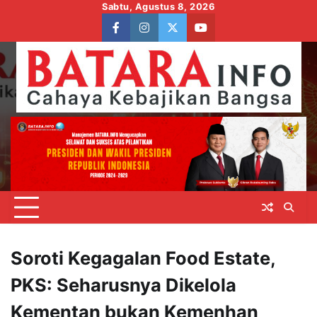
Skip
Sabtu, Agustus 8, 2026
to
facebook
instagram
twitter
youtube
content
Soroti Kegagalan Food Estate,
PKS: Seharusnya Dikelola
Kementan bukan Kemenhan