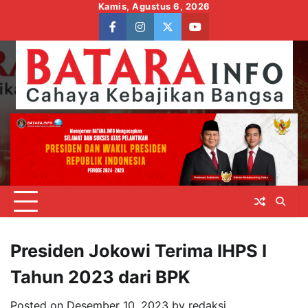
Skip
Kamis, Agustus 6, 2026
to
facebook
instagram
twitter
youtube
content
Presiden Jokowi Terima IHPS I
Tahun 2023 dari BPK
Posted on
Desember 10, 2023
by
redaksi