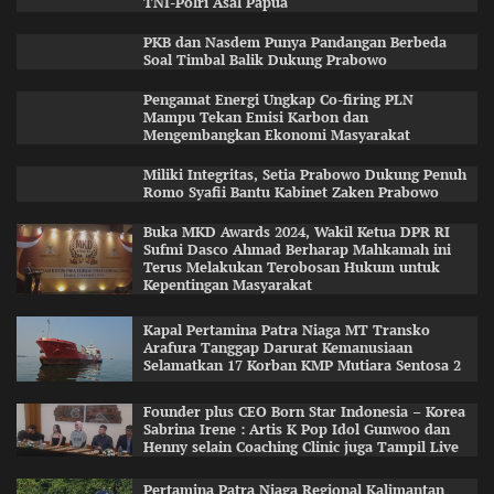
TNI-Polri Asal Papua
PKB dan Nasdem Punya Pandangan Berbeda
Soal Timbal Balik Dukung Prabowo
Pengamat Energi Ungkap Co-firing PLN
Mampu Tekan Emisi Karbon dan
Mengembangkan Ekonomi Masyarakat
Miliki Integritas, Setia Prabowo Dukung Penuh
Romo Syafii Bantu Kabinet Zaken Prabowo
Buka MKD Awards 2024, Wakil Ketua DPR RI
Sufmi Dasco Ahmad Berharap Mahkamah ini
Terus Melakukan Terobosan Hukum untuk
Kepentingan Masyarakat
Kapal Pertamina Patra Niaga MT Transko
Arafura Tanggap Darurat Kemanusiaan
Selamatkan 17 Korban KMP Mutiara Sentosa 2
Founder plus CEO Born Star Indonesia – Korea
Sabrina Irene : Artis K Pop Idol Gunwoo dan
Henny selain Coaching Clinic juga Tampil Live
Pertamina Patra Niaga Regional Kalimantan